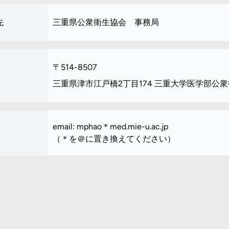
先
三重県公衆衛生協会 事務局
〒514-8507
三重県津市江戸橋2丁目174
三重大学医学部公衆
email: mphao＊med.mie-u.ac.jp
（＊を＠に置き換えてください）