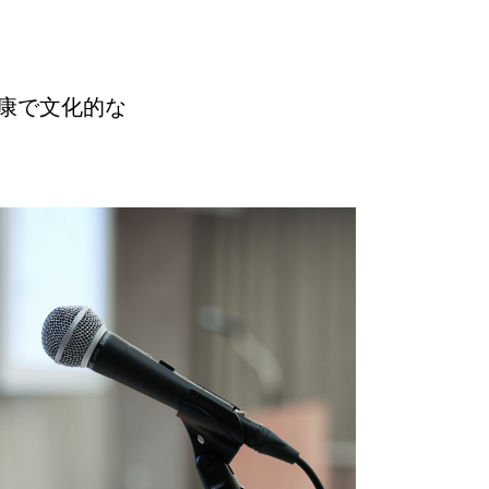
康で文化的な
。